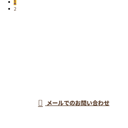
1
2
お問い合わせ
お電話でのお問い合わせ
048-437-9180
埼玉県戸田市など
で型枠工事なら一
受付／8：00～17：00
メールでのお問い合わせ
流の型枠大工が集う株式会社長谷川建設へ