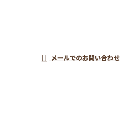
048-437-9180
埼玉県戸田市など
で型枠工事なら一
受付／8：00～17：00
メールでのお問い合わせ
流の型枠大工が集う株式会社長谷川建設へ
ホーム
業務案内
施工実績
採用情報
会社概要
ブログ