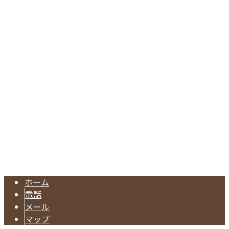
〒335-0034
埼玉県戸田市笹目5-11-37
Googleマップで確認する
TEL：048-437-9180 FAX：048-234-3198
株式会社長谷川建設は埼玉県戸田市の型枠工事業者です｜求
Copyright © 埼玉県戸田市などで型枠工事なら一流の型枠大工が集う株式
会社長谷川建設へ. All rights reserved.
ホーム
電話
メール
マップ