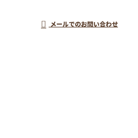
受付／8：00～17：00
メールでのお問い合わせ
流の型枠大工が集う株式会社長谷川建設へ
ホーム
業務案内
施工実績
採用情報
会社概要
ブログ
サイトマップ
お問い合わせ
埼玉県戸田市などで型枠工事なら一流の型枠大工が集
う株式会社長谷川建設へ