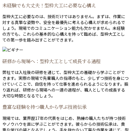
未経験でも大丈夫！型枠大工に必要な心構え
型枠大工に必要なのは、技術だけではありません。まずは、作業に
対する真摯な姿勢や、安全を最優先に考える心構えが求められるで
しょう。現場でのコミュニケーション能力も欠かせません。未経験
の方でも、これらの基本的な心構えを持って臨めば、型枠大工とし
ての第一歩を踏み出すことができます。
研修から現場へ：型枠大工として成長する過程
弊社では入社後の研修を通じて、型枠大工の基礎から学ぶことがで
きます。実際の現場で先輩職人の指導のもと、少しずつ技術を身につ
けていくことで、自信を持って仕事を進められるようになります。振
り返れば、研修から現場への一連の過程が、職人としての成長する
大切な時間となるでしょう。
豊富な経験を持つ職人から学ぶ技術伝承
現場では、業界歴17年の代表をはじめ、熟練の職人たちが持つ技術
やノウハウを直に学ぶことができます。彼らからの技術伝承は、貴
重な学びの場となるでしょう。手を抜かない丁寧な作業を通じて、型