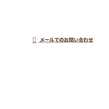
048-437-9180
埼玉県戸田市など
で型枠工事なら一
受付／8：00～17：00
メールでのお問い合わせ
流の型枠大工が集う株式会社長谷川建設へ
ホーム
業務案内
施工実績
採用情報
会社概要
ブログ
サイトマップ