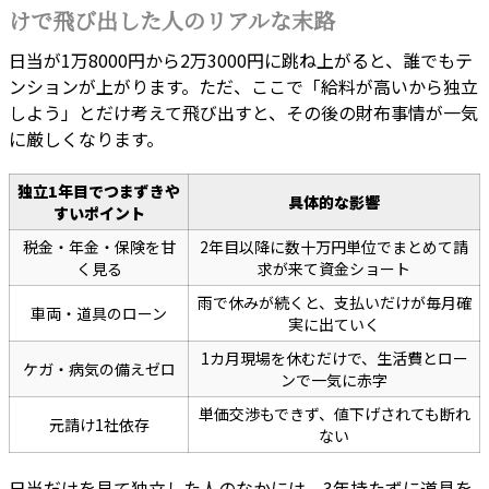
けで飛び出した人のリアルな末路
日当が1万8000円から2万3000円に跳ね上がると、誰でもテ
ンションが上がります。ただ、ここで「給料が高いから独立
しよう」とだけ考えて飛び出すと、その後の財布事情が一気
に厳しくなります。
独立1年目でつまずきや
具体的な影響
すいポイント
税金・年金・保険を甘
2年目以降に数十万円単位でまとめて請
く見る
求が来て資金ショート
雨で休みが続くと、支払いだけが毎月確
車両・道具のローン
実に出ていく
1カ月現場を休むだけで、生活費とロー
ケガ・病気の備えゼロ
ンで一気に赤字
単価交渉もできず、値下げされても断れ
元請け1社依存
ない
日当だけを見て独立した人のなかには、3年持たずに道具を