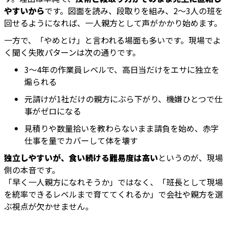
やすいから
です。図面を読み、段取りを組み、2〜3人の班を
回せるようになれば、一人親方として声がかかり始めます。
一方で、「やめとけ」と言われる場面も多いです。現場でよ
く聞く失敗パターンは次の通りです。
3〜4年の作業員レベルで、高日当だけをエサに独立を
煽られる
元請けが1社だけの親方にぶら下がり、機嫌ひとつで仕
事がゼロになる
見積りや数量拾いを教わらないまま請負を始め、赤字
仕事を量でカバーして体を壊す
独立しやすいが、食い続ける難易度は高い
というのが、現場
側の本音です。
「早く一人親方になれそうか」ではなく、「班長として現場
を統率できるレベルまで育ててくれるか」で会社や親方を選
ぶ視点が欠かせません。