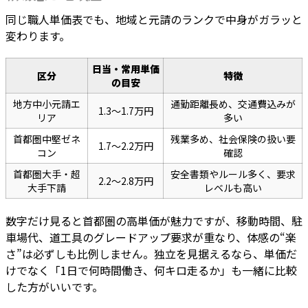
同じ職人単価表でも、地域と元請のランクで中身がガラッと
変わります。
日当・常用単価
区分
特徴
の目安
地方中小元請エ
通勤距離長め、交通費込みが
1.3〜1.7万円
リア
多い
首都圏中堅ゼネ
残業多め、社会保険の扱い要
1.7〜2.2万円
コン
確認
首都圏大手・超
安全書類やルール多く、要求
2.2〜2.8万円
大手下請
レベルも高い
数字だけ見ると首都圏の高単価が魅力ですが、移動時間、駐
車場代、道工具のグレードアップ要求が重なり、体感の“楽
さ”は必ずしも比例しません。独立を見据えるなら、単価だ
けでなく「1日で何時間働き、何キロ走るか」も一緒に比較
した方がいいです。