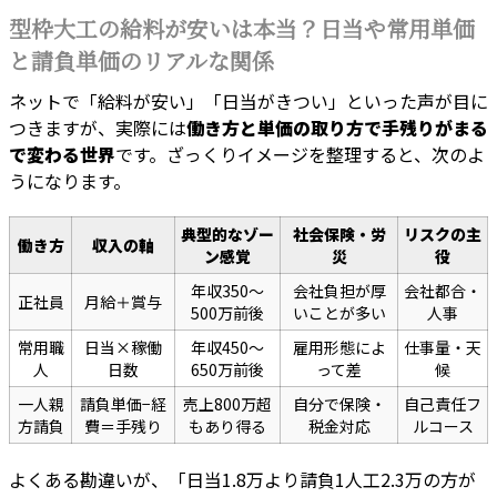
型枠大工の給料が安いは本当？日当や常用単価
と請負単価のリアルな関係
ネットで「給料が安い」「日当がきつい」といった声が目に
つきますが、実際には
働き方と単価の取り方で手残りがまる
で変わる世界
です。ざっくりイメージを整理すると、次のよ
うになります。
典型的なゾー
社会保険・労
リスクの主
働き方
収入の軸
ン感覚
災
役
年収350〜
会社負担が厚
会社都合・
正社員
月給＋賞与
500万前後
いことが多い
人事
常用職
日当×稼働
年収450〜
雇用形態によ
仕事量・天
人
日数
650万前後
って差
候
一人親
請負単価−経
売上800万超
自分で保険・
自己責任フ
方請負
費＝手残り
もあり得る
税金対応
ルコース
よくある勘違いが、「日当1.8万より請負1人工2.3万の方が