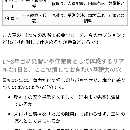
4〜7年
中堅・職長候
段取り、人員配置、図面読み、数量拾い
目
補
一人親方・代
見積り、受注交渉、請求管理、元請との
7年目〜
表
調整
この表の「1つ先の段階で必要な力」を、今のポジションで
どれだけ前倒しで仕込めるかが勝負どころです。
1〜3年目に見習いや作業員として体感するリア
ルな1日と、ここで潰しておきたい基礎力の穴
最初の3年は、体力だけで押し切りがちですが、本当に差が
つくのは次のような部分です。
朝礼での安全指示をメモして、理由まで先輩に質問し
ているか
片付けと清掃を「ただの雑用」で終わらせず、工程の
流れとして見ているか