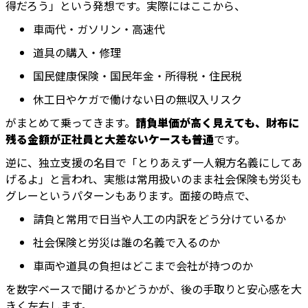
得だろう」という発想です。実際にはここから、
車両代・ガソリン・高速代
道具の購入・修理
国民健康保険・国民年金・所得税・住民税
休工日やケガで働けない日の無収入リスク
がまとめて乗ってきます。
請負単価が高く見えても、財布に
残る金額が正社員と大差ないケースも普通
です。
逆に、独立支援の名目で「とりあえず一人親方名義にしてあ
げるよ」と言われ、実態は常用扱いのまま社会保険も労災も
グレーというパターンもあります。面接の時点で、
請負と常用で日当や人工の内訳をどう分けているか
社会保険と労災は誰の名義で入るのか
車両や道具の負担はどこまで会社が持つのか
を数字ベースで聞けるかどうかが、後の手取りと安心感を大
きく左右します。