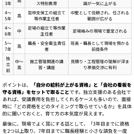
高
3年
ス特別教育
識が一気に上がる
4〜
型枠支保工の組立て
中堅として信頼され、任される
高
5年
等作業主任者
範囲が広がる
4〜
足場の組立て等作業
中
足場絡みの現場で重宝される
6年
主任者
5〜
職長・安全衛生責任
班長・職長として現場を預かる
高
7年
者
前提条件
独
中〜
施工管理関連の講
見積り・工程管理の理解が深ま
立
高
習・講座
り単価交渉に有利
前
ポイントは、
「自分の給料が上がる資格」と「会社の看板を
守る資格」をセットで取ること
です。独立支援のある会社で
あれば、受講費用を負担してくれるケースも多いので、面接
時に「どの資格をどのタイミングで取らせているか」を具体
的に聞いておくと、育て方の本気度が見えます。
最後に、現場でよく耳にする話として、「3年目までに資格
を2つ以上取り、7年目までに職長経験と小さな請負を一度