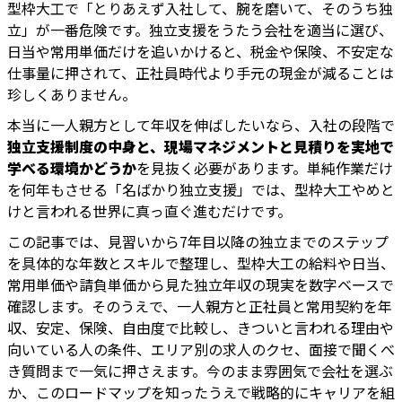
型枠大工で「とりあえず入社して、腕を磨いて、そのうち独
立」が一番危険です。独立支援をうたう会社を適当に選び、
日当や常用単価だけを追いかけると、税金や保険、不安定な
仕事量に押されて、正社員時代より手元の現金が減ることは
珍しくありません。
本当に一人親方として年収を伸ばしたいなら、入社の段階で
独立支援制度の中身と、現場マネジメントと見積りを実地で
学べる環境かどうか
を見抜く必要があります。単純作業だけ
を何年もさせる「名ばかり独立支援」では、型枠大工やめと
けと言われる世界に真っ直ぐ進むだけです。
この記事では、見習いから7年目以降の独立までのステップ
を具体的な年数とスキルで整理し、型枠大工の給料や日当、
常用単価や請負単価から見た独立年収の現実を数字ベースで
確認します。そのうえで、一人親方と正社員と常用契約を年
収、安定、保険、自由度で比較し、きついと言われる理由や
向いている人の条件、エリア別の求人のクセ、面接で聞くべ
き質問まで一気に押さえます。今のまま雰囲気で会社を選ぶ
か、このロードマップを知ったうえで戦略的にキャリアを組