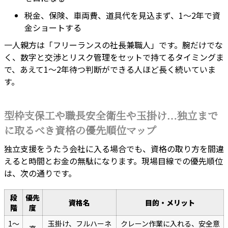
税金、保険、車両費、道具代を見込まず、1〜2年で資
金ショートする
一人親方は「フリーランスの社長兼職人」です。腕だけでな
く、数字と交渉とリスク管理をセットで持てるタイミングま
で、あえて1〜2年待つ判断ができる人ほど長く続いていま
す。
型枠支保工や職長安全衛生や玉掛け…独立まで
に取るべき資格の優先順位マップ
独立支援をうたう会社に入る場合でも、資格の取り方を間違
えると時間とお金の無駄になります。現場目線での優先順位
は、次の通りです。
段
優先
資格名
目的・メリット
階
度
1〜
玉掛け、フルハーネ
クレーン作業に入れる、安全意