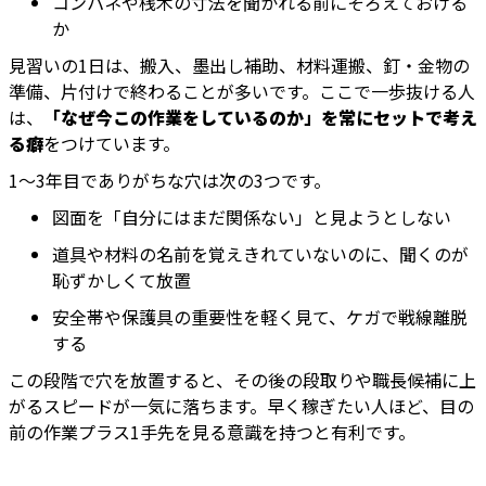
コンパネや桟木の寸法を聞かれる前にそろえておける
か
見習いの1日は、搬入、墨出し補助、材料運搬、釘・金物の
準備、片付けで終わることが多いです。ここで一歩抜ける人
は、
「なぜ今この作業をしているのか」を常にセットで考え
る癖
をつけています。
1〜3年目でありがちな穴は次の3つです。
図面を「自分にはまだ関係ない」と見ようとしない
道具や材料の名前を覚えきれていないのに、聞くのが
恥ずかしくて放置
安全帯や保護具の重要性を軽く見て、ケガで戦線離脱
する
この段階で穴を放置すると、その後の段取りや職長候補に上
がるスピードが一気に落ちます。早く稼ぎたい人ほど、目の
前の作業プラス1手先を見る意識を持つと有利です。