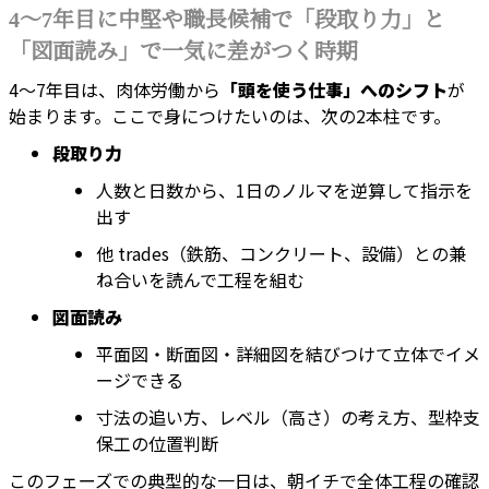
4〜7年目に中堅や職長候補で「段取り力」と
「図面読み」で一気に差がつく時期
4〜7年目は、肉体労働から
「頭を使う仕事」へのシフト
が
始まります。ここで身につけたいのは、次の2本柱です。
段取り力
人数と日数から、1日のノルマを逆算して指示を
出す
他 trades（鉄筋、コンクリート、設備）との兼
ね合いを読んで工程を組む
図面読み
平面図・断面図・詳細図を結びつけて立体でイメ
ージできる
寸法の追い方、レベル（高さ）の考え方、型枠支
保工の位置判断
このフェーズでの典型的な一日は、朝イチで全体工程の確認