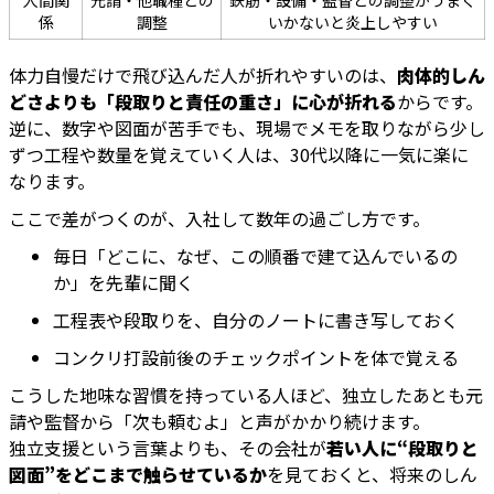
人間関
元請・他職種との
鉄筋・設備・監督との調整がうまく
係
調整
いかないと炎上しやすい
体力自慢だけで飛び込んだ人が折れやすいのは、
肉体的しん
どさよりも「段取りと責任の重さ」に心が折れる
からです。
逆に、数字や図面が苦手でも、現場でメモを取りながら少し
ずつ工程や数量を覚えていく人は、30代以降に一気に楽に
なります。
ここで差がつくのが、入社して数年の過ごし方です。
毎日「どこに、なぜ、この順番で建て込んでいるの
か」を先輩に聞く
工程表や段取りを、自分のノートに書き写しておく
コンクリ打設前後のチェックポイントを体で覚える
こうした地味な習慣を持っている人ほど、独立したあとも元
請や監督から「次も頼むよ」と声がかかり続けます。
独立支援という言葉よりも、その会社が
若い人に“段取りと
図面”をどこまで触らせているか
を見ておくと、将来のしん