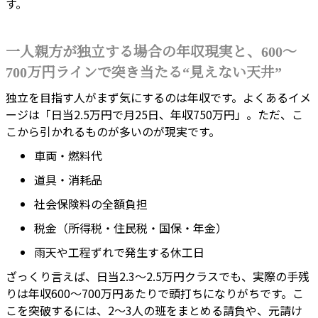
す。
一人親方が独立する場合の年収現実と、600〜
700万円ラインで突き当たる“見えない天井”
独立を目指す人がまず気にするのは年収です。よくあるイメ
ージは「日当2.5万円で月25日、年収750万円」。ただ、こ
こから引かれるものが多いのが現実です。
車両・燃料代
道具・消耗品
社会保険料の全額負担
税金（所得税・住民税・国保・年金）
雨天や工程ずれで発生する休工日
ざっくり言えば、日当2.3〜2.5万円クラスでも、実際の手残
りは年収600〜700万円あたりで頭打ちになりがちです。こ
こを突破するには、2〜3人の班をまとめる請負や、元請け