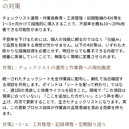
の対策
チェックリスト運用・作業員教育・工具管理・記録整備の4対策を
1〜3ヶ月かけて段階的に導入することで、不良率を概ね10〜20%改
善できる可能性があります。
不良率を下げるためには、個人の技能に頼るのではなく「仕組み」
で品質を担保する発想が欠かせません。以下の4対策は、いずれも大
掛かりな設備投資を必要とせず、明日からでも着手できる内容です。
順番に実装していくことで、無理なく現場に定着させられます。
対策1：チェックリストの運用と作業員への周知徹底
統一されたチェックシートを全作業員に配布し、朝礼で当日確認す
る項目を共有します。ポイントは「シートを配って終わり」ではな
く、週1回の見直しと改善サイクルを回すこと。現場で「この項目は
現実に合っていない」「ここを追加した方がいい」という声を吸い
上げ、月次で更新することで、生きたチェックリストになります。実
は、この更新プロセス自体が作業員の品質意識を高める効果を持ち
ます。
対策2・3・4：工具管理・記録保管・定期振り返り