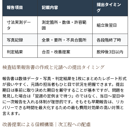
提出タイミン
報告項目
記載内容
グ
寸法実測デー
測定箇所・数値・許容範
組立後翌日
タ
囲
写真記録
全景・要所・不具合箇所
各段階終了時
判定結果
合否・改善提案
脱枠後3日以内
検査結果報告書の作成と元請への提出タイミング
報告書は数値データ・写真・判定結果を1枚にまとめたレポート形式
が扱いやすく、元請の担当者もひと目で状況を把握できます。提出
期日は事前に取り決めた期日を厳守することが基本ですが、問題を
発見した場合は「翌週の定例まで待つ」のではなく、当日〜翌日中
に一次報告を入れる体制が理想的です。そもそも早期報告は、リカ
バリーできる時間を最大化するための最も費用対効果の高い対策と
言えます。
改善提案による信頼構築｜次工程への配慮