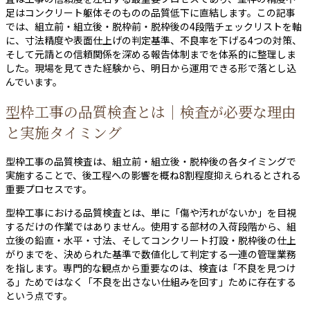
足はコンクリート躯体そのものの品質低下に直結します。この記事
では、組立前・組立後・脱枠前・脱枠後の4段階チェックリストを軸
に、寸法精度や表面仕上げの判定基準、不良率を下げる4つの対策、
そして元請との信頼関係を深める報告体制までを体系的に整理しま
した。現場を見てきた経験から、明日から運用できる形で落とし込
んでいます。
型枠工事の品質検査とは｜検査が必要な理由
と実施タイミング
型枠工事の品質検査は、組立前・組立後・脱枠後の各タイミングで
実施することで、後工程への影響を概ね8割程度抑えられるとされる
重要プロセスです。
型枠工事における品質検査とは、単に「傷や汚れがないか」を目視
するだけの作業ではありません。使用する部材の入荷段階から、組
立後の鉛直・水平・寸法、そしてコンクリート打設・脱枠後の仕上
がりまでを、決められた基準で数値化して判定する一連の管理業務
を指します。専門的な観点から重要なのは、検査は「不良を見つけ
る」ためではなく「不良を出さない仕組みを回す」ために存在する
という点です。