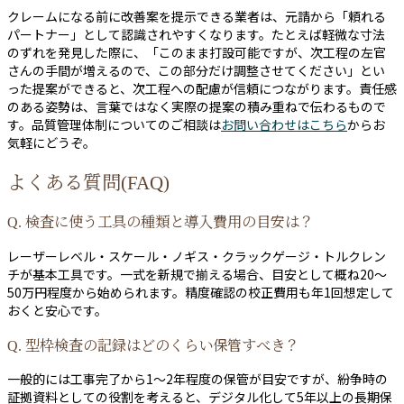
クレームになる前に改善案を提示できる業者は、元請から「頼れる
パートナー」として認識されやすくなります。たとえば軽微な寸法
のずれを発見した際に、「このまま打設可能ですが、次工程の左官
さんの手間が増えるので、この部分だけ調整させてください」とい
った提案ができると、次工程への配慮が信頼につながります。責任感
のある姿勢は、言葉ではなく実際の提案の積み重ねで伝わるもので
す。品質管理体制についてのご相談は
お問い合わせはこちら
からお
気軽にどうぞ。
よくある質問(FAQ)
Q. 検査に使う工具の種類と導入費用の目安は？
レーザーレベル・スケール・ノギス・クラックゲージ・トルクレン
チが基本工具です。一式を新規で揃える場合、目安として概ね20〜
50万円程度から始められます。精度確認の校正費用も年1回想定して
おくと安心です。
Q. 型枠検査の記録はどのくらい保管すべき？
一般的には工事完了から1〜2年程度の保管が目安ですが、紛争時の
証拠資料としての役割を考えると、デジタル化して5年以上の長期保