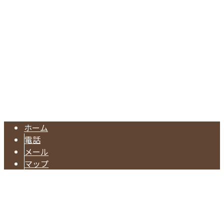
Googleマップで確認する
TEL：048-437-9180 FAX：048-234-3198
株式会社長谷川建設は埼玉県戸田市の型枠工事業者です｜求
Copyright © 埼玉県戸田市などで型枠工事なら一流の型枠大工が集う株式
会社長谷川建設へ. All rights reserved.
ホーム
電話
メール
マップ