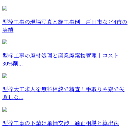
型枠工事の現場写真と施工事例｜戸田市など4市の
実績
型枠工事の廃材処理と産業廃棄物管理｜コスト
30%削...
型枠大工求人を無料相談で精査！手取りや寮で失
敗しな...
型枠工事の下請け単価交渉｜適正相場と算出法