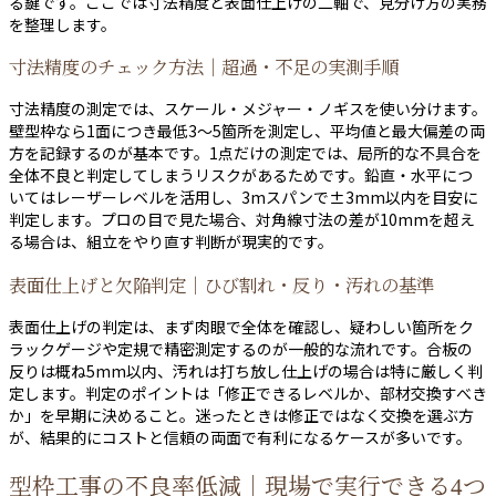
る鍵です。ここでは寸法精度と表面仕上げの二軸で、見分け方の実務
を整理します。
寸法精度のチェック方法｜超過・不足の実測手順
寸法精度の測定では、スケール・メジャー・ノギスを使い分けます。
壁型枠なら1面につき最低3〜5箇所を測定し、平均値と最大偏差の両
方を記録するのが基本です。1点だけの測定では、局所的な不具合を
全体不良と判定してしまうリスクがあるためです。鉛直・水平につ
いてはレーザーレベルを活用し、3mスパンで±3mm以内を目安に
判定します。プロの目で見た場合、対角線寸法の差が10mmを超え
る場合は、組立をやり直す判断が現実的です。
表面仕上げと欠陥判定｜ひび割れ・反り・汚れの基準
表面仕上げの判定は、まず肉眼で全体を確認し、疑わしい箇所をク
ラックゲージや定規で精密測定するのが一般的な流れです。合板の
反りは概ね5mm以内、汚れは打ち放し仕上げの場合は特に厳しく判
定します。判定のポイントは「修正できるレベルか、部材交換すべき
か」を早期に決めること。迷ったときは修正ではなく交換を選ぶ方
が、結果的にコストと信頼の両面で有利になるケースが多いです。
型枠工事の不良率低減｜現場で実行できる4つ