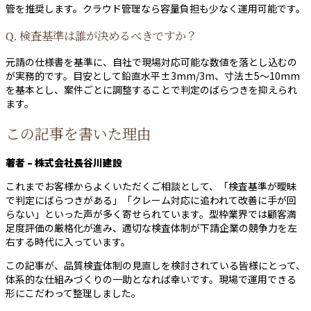
管を推奨します。クラウド管理なら容量負担も少なく運用可能です。
Q. 検査基準は誰が決めるべきですか？
元請の仕様書を基準に、自社で現場対応可能な数値を落とし込むの
が実務的です。目安として鉛直水平±3mm/3m、寸法±5〜10mm
を基本とし、案件ごとに調整することで判定のばらつきを抑えられ
ます。
この記事を書いた理由
著者 – 株式会社長谷川建設
これまでお客様からよくいただくご相談として、「検査基準が曖昧
で判定にばらつきがある」「クレーム対応に追われて改善に手が回
らない」といった声が多く寄せられています。型枠業界では顧客満
足度評価の厳格化が進み、適切な検査体制が下請企業の競争力を左
右する時代に入っています。
この記事が、品質検査体制の見直しを検討されている皆様にとって、
体系的な仕組みづくりの一助となれば幸いです。現場で運用できる
形にこだわって整理しました。