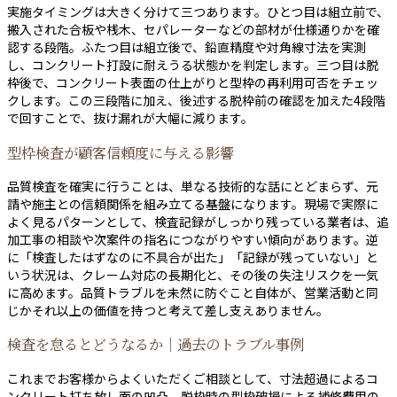
実施タイミングは大きく分けて三つあります。ひとつ目は組立前で、
搬入された合板や桟木、セパレーターなどの部材が仕様通りかを確
認する段階。ふたつ目は組立後で、鉛直精度や対角線寸法を実測
し、コンクリート打設に耐えうる状態かを判定します。三つ目は脱
枠後で、コンクリート表面の仕上がりと型枠の再利用可否をチェッ
クします。この三段階に加え、後述する脱枠前の確認を加えた4段階
で回すことで、抜け漏れが大幅に減ります。
型枠検査が顧客信頼度に与える影響
品質検査を確実に行うことは、単なる技術的な話にとどまらず、元
請や施主との信頼関係を組み立てる基盤になります。現場で実際に
よく見るパターンとして、検査記録がしっかり残っている業者は、追
加工事の相談や次案件の指名につながりやすい傾向があります。逆
に「検査したはずなのに不具合が出た」「記録が残っていない」と
いう状況は、クレーム対応の長期化と、その後の失注リスクを一気
に高めます。品質トラブルを未然に防ぐこと自体が、営業活動と同
じかそれ以上の価値を持つと考えて差し支えありません。
検査を怠るとどうなるか｜過去のトラブル事例
これまでお客様からよくいただくご相談として、寸法超過によるコ
ンクリート打ち放し面の凹凸、脱枠時の型枠破損による補修費用の