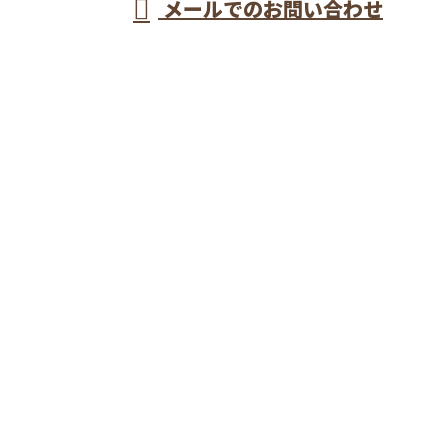
メールでのお問い合わせ
流の型枠大工が集う株式会社長谷川建設へ
ホーム
業務案内
施工実績
採用情報
会社概要
ブログ
サイトマップ
お問い合わせ
埼玉県戸田市などで型枠工事なら一流の型枠大工が集
う株式会社長谷川建設へ
〒335-0034
埼玉県戸田市笹目5-11-37