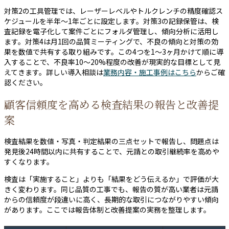
対策2の工具管理では、レーザーレベルやトルクレンチの精度確認ス
ケジュールを半年〜1年ごとに設定します。対策3の記録保管は、検
査記録を電子化して案件ごとにフォルダ管理し、傾向分析に活用し
ます。対策4は月1回の品質ミーティングで、不良の傾向と対策の効
果を数値で共有する取り組みです。この4つを1〜3ヶ月かけて順に導
入することで、不良率10〜20%程度の改善が現実的な目標として見
えてきます。詳しい導入相談は
業務内容・施工事例はこちら
からご確
認ください。
顧客信頼度を高める検査結果の報告と改善提
案
検査結果を数値・写真・判定結果の三点セットで報告し、問題点は
発見後24時間以内に共有することで、元請との取引継続率を高めや
すくなります。
検査は「実施すること」よりも「結果をどう伝えるか」で評価が大
きく変わります。同じ品質の工事でも、報告の質が高い業者は元請
からの信頼度が段違いに高く、長期的な取引につながりやすい傾向
があります。ここでは報告体制と改善提案の実務を整理します。