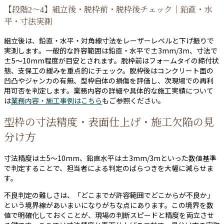
【段階2〜4】組立後・脱枠前・脱枠後チェック｜鉛直・水
平・寸法実測
組立後は、鉛直・水平・対角線寸法をレーザーレベルと下げ振りで
実測します。一般的な許容範囲は鉛直・水平で±3mm/3m、寸法で
±5〜10mm程度が目安とされます。脱枠前はフォームタイの締付状
態、支保工の緩みを重点的にチェック。脱枠後はコンクリート面の
凹凸やジャンカの有無、型枠自体の損傷を評価し、次現場での再利
用可否を判定します。業務内容の詳細や具体的な施工実績について
は
業務内容・施工事例はこちら
もご参照ください。
型枠の寸法精度・表面仕上げ・施工欠陥の見
分け方
寸法精度は±5〜10mm、鉛直水平は±3mm/3mといった数値基準
で判定することで、担当者による判定のばらつきを大幅に減らせま
す。
不良判定の難しさは、「どこまでが許容範囲でどこからが不良か」
という境界線があいまいになりがちな点にあります。この境界を数
値で明確化しておくことが、現場の判断スピードと精度を両立させ