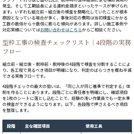
発生、そして工期延長による違約金請求といったケースが挙げられ
ます。いずれも組立前・組立後の検査を簡略化していたことが根本
原因となっている場合が多く、事後対応の費用は当初検査にかかる
工数の数倍から十数倍に膨らむ傾向があります。詳しい施工事例や
対応実績については
お問い合わせはこちら
からご相談ください。
型枠工事の検査チェックリスト｜4段階の実務
フロー
組立前・組立後・脱枠前・脱枠後の4段階で検査を分割することによ
り、各工程で見るべき項目が明確になり、判定のばらつきを概ね半減
できる実務フローです。
4段階チェックの最大の狙いは、「同じ人が同じ基準で判定する」体
制を作ることにあります。段階ごとに責任者を明確にし、確認項目
を1枚のシートに落とし込むことで、経験の浅い作業員でも一定水準
の検査ができるようになります。以下、各段階で押さえるべき項目
を整理します。
段階
主な確認項目
使用工具