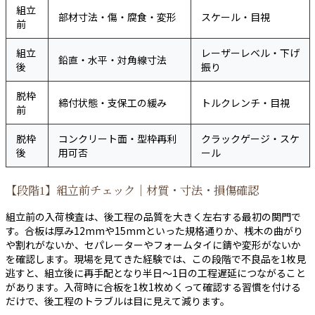
組立
部材寸法・傷・腐食・変形
スケール・目視
前
組立
レーザーレベル・下げ
鉛直・水平・対角線寸法
後
振り
脱枠
締付状態・支保工の緩み
トルクレンチ・目視
前
脱枠
コンクリート面・型枠再利
クラックゲージ・スケ
後
用可否
ール
【段階1】組立前チェック｜材質・寸法・損傷確認
組立前の入荷検査は、後工程の品質を大きく左右する最初の関門で
す。合板は厚み12mmや15mmといった規格通りか、桟木の曲がり
や割れがないか、セパレーターやフォームタイに錆や変形がないか
を確認します。現場を見てきた経験では、この段階で不良品を1枚見
逃すと、組立後に再手配となり半日〜1日の工程遅延につながること
があります。入荷時に合板を1枚1枚めくって確認する習慣を付ける
だけで、後工程のトラブルは目に見えて減ります。