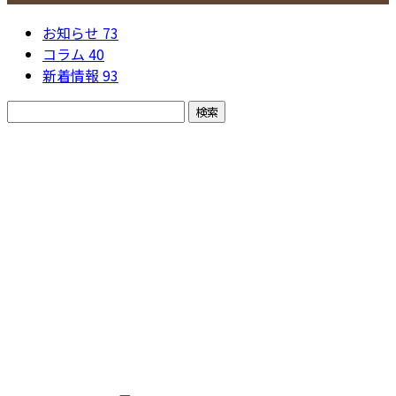
お知らせ
73
コラム
40
新着情報
93
お問い合わせ
お電話でのお問い合わせ
048-437-9180
埼玉県戸田市など
で型枠工事なら一
受付／8：00～17：00