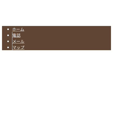
株式会社長谷川建設は埼玉県戸田市の型枠工事業者です｜求
Copyright © 埼玉県戸田市などで型枠工事なら一流の型枠大工が集う株式
会社長谷川建設へ. All rights reserved.
ホーム
電話
メール
マップ