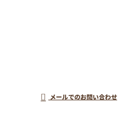
お問い合わせ
お電話でのお問い合わせ
048-437-9180
埼玉県戸田市など
で型枠工事なら一
受付／8：00～17：00
メールでのお問い合わせ
流の型枠大工が集う株式会社長谷川建設へ
ホーム