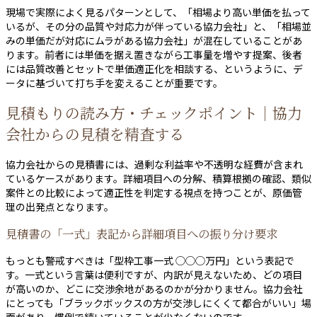
現場で実際によく見るパターンとして、「相場より高い単価を払って
いるが、その分の品質や対応力が伴っている協力会社」と、「相場並
みの単価だが対応にムラがある協力会社」が混在していることがあ
ります。前者には単価を据え置きながら工事量を増やす提案、後者
には品質改善とセットで単価適正化を相談する、というように、デ
ータに基づいて打ち手を変えることが重要です。
見積もりの読み方・チェックポイント｜協力
会社からの見積を精査する
協力会社からの見積書には、過剰な利益率や不透明な経費が含まれ
ているケースがあります。詳細項目への分解、積算根拠の確認、類似
案件との比較によって適正性を判定する視点を持つことが、原価管
理の出発点となります。
見積書の「一式」表記から詳細項目への振り分け要求
もっとも警戒すべきは「型枠工事一式 ◯◯◯万円」という表記で
す。一式という言葉は便利ですが、内訳が見えないため、どの項目
が高いのか、どこに交渉余地があるのかが分かりません。協力会社
にとっても「ブラックボックスの方が交渉しにくくて都合がいい」場