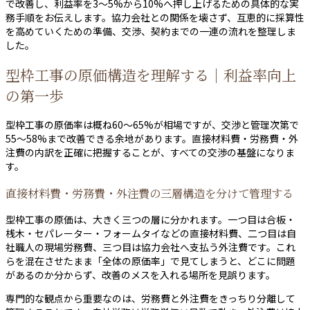
で改善し、利益率を3〜5%から10%へ押し上げるための具体的な実
務手順をお伝えします。協力会社との関係を壊さず、互恵的に採算性
を高めていくための準備、交渉、契約までの一連の流れを整理しま
した。
型枠工事の原価構造を理解する｜利益率向上
の第一歩
型枠工事の原価率は概ね60〜65%が相場ですが、交渉と管理次第で
55〜58%まで改善できる余地があります。直接材料費・労務費・外
注費の内訳を正確に把握することが、すべての交渉の基盤になりま
す。
直接材料費・労務費・外注費の三層構造を分けて管理する
型枠工事の原価は、大きく三つの層に分かれます。一つ目は合板・
桟木・セパレーター・フォームタイなどの直接材料費、二つ目は自
社職人の現場労務費、三つ目は協力会社へ支払う外注費です。これ
らを混在させたまま「全体の原価率」で見てしまうと、どこに問題
があるのか分からず、改善のメスを入れる場所を見誤ります。
専門的な観点から重要なのは、労務費と外注費をきっちり分離して