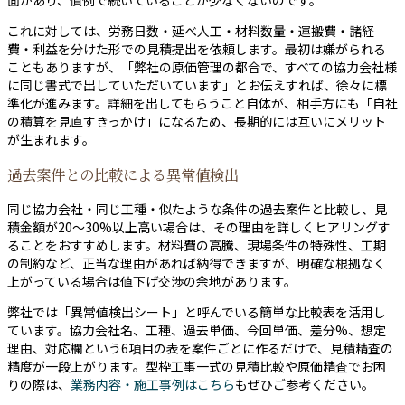
面があり、慣例で続いていることが少なくないのです。
これに対しては、労務日数・延べ人工・材料数量・運搬費・諸経
費・利益を分けた形での見積提出を依頼します。最初は嫌がられる
こともありますが、「弊社の原価管理の都合で、すべての協力会社様
に同じ書式で出していただいています」とお伝えすれば、徐々に標
準化が進みます。詳細を出してもらうこと自体が、相手方にも「自社
の積算を見直すきっかけ」になるため、長期的には互いにメリット
が生まれます。
過去案件との比較による異常値検出
同じ協力会社・同じ工種・似たような条件の過去案件と比較し、見
積金額が20〜30%以上高い場合は、その理由を詳しくヒアリングす
ることをおすすめします。材料費の高騰、現場条件の特殊性、工期
の制約など、正当な理由があれば納得できますが、明確な根拠なく
上がっている場合は値下げ交渉の余地があります。
弊社では「異常値検出シート」と呼んでいる簡単な比較表を活用し
ています。協力会社名、工種、過去単価、今回単価、差分%、想定
理由、対応欄という6項目の表を案件ごとに作るだけで、見積精査の
精度が一段上がります。型枠工事一式の見積比較や原価精査でお困
りの際は、
業務内容・施工事例はこちら
もぜひご参考ください。