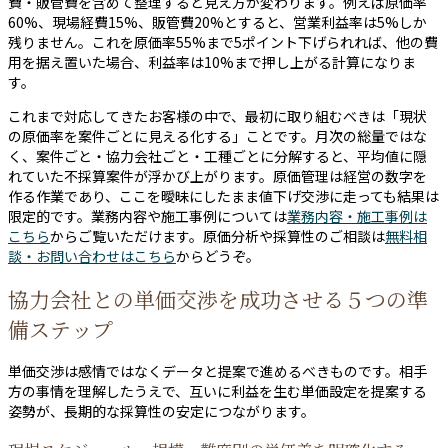
費・販管費を含めて整理すると見え方が変わります。例えば原価率
60%、現場経費15%、販管費20%とすると、営業利益率は5%しか
残りません。これを原価率55%まで5ポイント下げられれば、他の費
用を据え置いた場合、利益率は10%まで押し上がる計算になりま
す。
これまで対応してきたお客様の中で、最初に取り組むべきは「現状
の原価率を案件ごとに見える化する」ことです。月次の総量ではな
く、案件ごと・協力会社ごと・工種ごとに分解すると、平均値に隠
れていた不採算案件が浮かび上がります。原価管理は経営の数字を
作る作業であり、ここを曖昧にしたまま値下げ交渉に走っても結果は
限定的です。業務内容や施工事例については
業務内容・施工事例は
こちら
からご覧いただけます。原価分析や採算性のご相談は
無料相
談・お問い合わせはこちら
からどうぞ。
協力会社との単価交渉を成功させる５つの準
備ステップ
単価交渉は感情ではなくデータと提案で進めるべきものです。相手
方の事情を理解したうえで、互いに利益を生む単価設定を提案する
姿勢が、長期的な採算性の安定につながります。