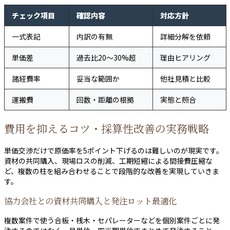
チェック項目
確認内容
対応方針
一式表記
内訳の有無
詳細分解を依頼
単価差
過去比20〜30%超
理由ヒアリング
諸経費率
妥当な範囲か
他社見積と比較
運搬費
回数・距離の根拠
実態と照合
費用を抑えるコツ・採算性改善の実務戦略
単価交渉だけで原価率を5ポイント下げるのは難しいのが現実です。
資材の共同購入、現場ロスの削減、工期短縮による間接費圧縮な
ど、複数の柱を組み合わせることで段階的な改善を実現していきま
す。
協力会社との資材共同購入と発注ロット最適化
複数案件で使う合板・桟木・セパレーターなどを個別案件ごとに発