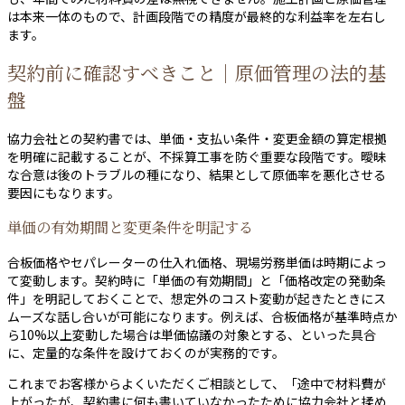
は本来一体のもので、計画段階での精度が最終的な利益率を左右し
ます。
契約前に確認すべきこと｜原価管理の法的基
盤
協力会社との契約書では、単価・支払い条件・変更金額の算定根拠
を明確に記載することが、不採算工事を防ぐ重要な段階です。曖昧
な合意は後のトラブルの種になり、結果として原価率を悪化させる
要因にもなります。
単価の有効期間と変更条件を明記する
合板価格やセパレーターの仕入れ価格、現場労務単価は時期によっ
て変動します。契約時に「単価の有効期間」と「価格改定の発動条
件」を明記しておくことで、想定外のコスト変動が起きたときにス
ムーズな話し合いが可能になります。例えば、合板価格が基準時点か
ら10%以上変動した場合は単価協議の対象とする、といった具合
に、定量的な条件を設けておくのが実務的です。
これまでお客様からよくいただくご相談として、「途中で材料費が
上がったが、契約書に何も書いていなかったために協力会社と揉め