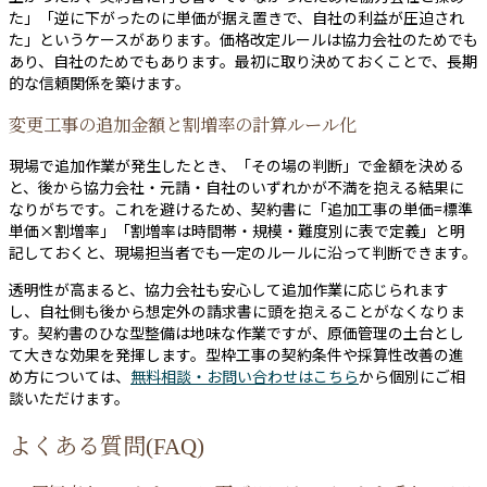
た」「逆に下がったのに単価が据え置きで、自社の利益が圧迫され
た」というケースがあります。価格改定ルールは協力会社のためでも
あり、自社のためでもあります。最初に取り決めておくことで、長期
的な信頼関係を築けます。
変更工事の追加金額と割増率の計算ルール化
現場で追加作業が発生したとき、「その場の判断」で金額を決める
と、後から協力会社・元請・自社のいずれかが不満を抱える結果に
なりがちです。これを避けるため、契約書に「追加工事の単価=標準
単価×割増率」「割増率は時間帯・規模・難度別に表で定義」と明
記しておくと、現場担当者でも一定のルールに沿って判断できます。
透明性が高まると、協力会社も安心して追加作業に応じられます
し、自社側も後から想定外の請求書に頭を抱えることがなくなりま
す。契約書のひな型整備は地味な作業ですが、原価管理の土台とし
て大きな効果を発揮します。型枠工事の契約条件や採算性改善の進
め方については、
無料相談・お問い合わせはこちら
から個別にご相
談いただけます。
よくある質問(FAQ)