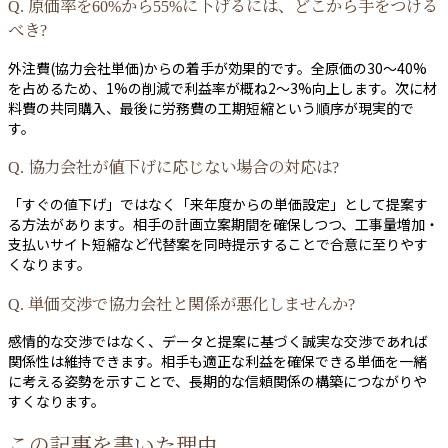
Q. 原価率を60%から55%に下げるには、どこから手をつける
べき?
外注費(協力会社単価)からの着手が効果的です。全原価の30〜40%
を占めるため、1%の削減で利益率が概ね2〜3%向上します。次に材
料費の共同購入、最後に労務費の工期短縮という順序が現実的で
す。
Q. 協力会社が値下げに応じない場合の対応は?
「すぐの値下げ」ではなく「来年度からの単価設定」として提案す
る方法があります。相手の計画立案期間を確保しつつ、工事量増加・
支払いサイト短縮など代替案を同時提示することで合意に至りやす
くなります。
Q. 単価交渉で協力会社と関係が悪化しませんか?
感情的な交渉ではなく、データと提案に基づく誠実な交渉であれば
関係性は維持できます。相手も適正な利益を確保できる単価を一緒
に考える姿勢を示すことで、長期的な信頼関係の構築につながりや
すくなります。
この記事を書いた理由