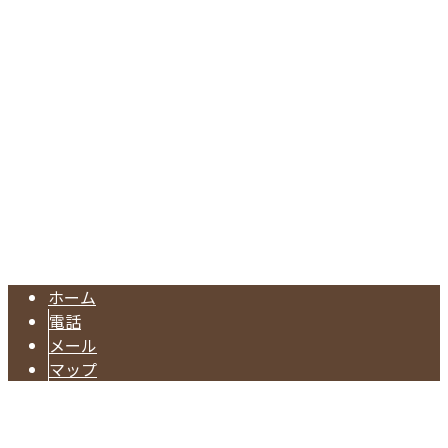
〒335-0034
埼玉県戸田市笹目5-11-37
Googleマップで確認する
TEL：048-437-9180 FAX：048-234-3198
株式会社長谷川建設は埼玉県戸田市の型枠工事業者です｜求
Copyright © 埼玉県戸田市などで型枠工事なら一流の型枠大工が集う株式
会社長谷川建設へ. All rights reserved.
ホーム
電話
メール
マップ