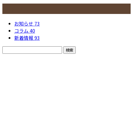
カテゴリー
お知らせ
73
コラム
40
新着情報
93
お問い合わせ
お電話でのお問い合わせ
048-437-9180
埼玉県戸田市など
で型枠工事なら一
受付／8：00～17：00