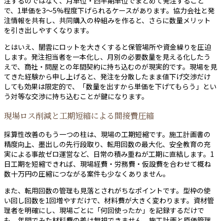
注するのではなく、月単位・四半期単位でまとめて発注すること
で、1単価を3〜5%程度下げられるケースがあります。協力会社と発
注情報を共有し、共同購入の枠組みを作ると、さらに数量メリット
を引き出しやすくなります。
とはいえ、闇雲にロットを大きくすると保管場所や資金繰りを圧迫
します。発注担当者を一本化し、月別の必要数量を見える化したう
えで、商社・問屋との年間契約に持ち込むのが現実的です。現場を見
てきた経験から申し上げると、発注を分散したまま値下げ交渉だけ
しても効果は限定的で、「数量を出すから単価を下げてもらう」とい
う対等な交渉に持ち込むことが鍵になります。
現場ロス削減と工期短縮による間接費圧縮
採算性改善のもう一つの柱は、現場の工期短縮です。施工計画書の
精度向上、墨出しの先行段取り、転用回数の最大化、安全教育の充
実による事故ゼロ運営など、日常の積み重ねが工期に直結します。1
日工期を短縮できれば、現場経費・労務費・仮設費を合わせて概ね
数十万円の圧縮につながる案件も少なくありません。
また、転用回数の管理も見落とされがちなポイントです。型枠の使
い回し回数を1回増やすだけで、材料費が大きく変わります。資材管
理者を明確にし、現場ごとに「何回使ったか」を記録するだけで
も、年間でみた材料費の差は無視できません。施工計画と原価管理