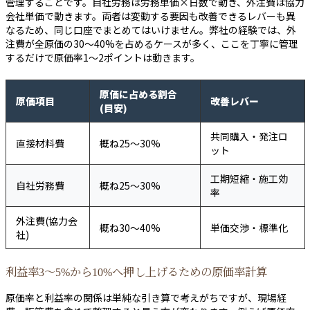
管理することです。自社労務は労務単価×日数で動き、外注費は協力
会社単価で動きます。両者は変動する要因も改善できるレバーも異
なるため、同じ口座でまとめてはいけません。弊社の経験では、外
注費が全原価の30〜40%を占めるケースが多く、ここを丁寧に管理
するだけで原価率1〜2ポイントは動きます。
原価に占める割合
原価項目
改善レバー
(目安)
共同購入・発注ロ
直接材料費
概ね25〜30%
ット
工期短縮・施工効
自社労務費
概ね25〜30%
率
外注費(協力会
概ね30〜40%
単価交渉・標準化
社)
利益率3〜5%から10%へ押し上げるための原価率計算
原価率と利益率の関係は単純な引き算で考えがちですが、現場経