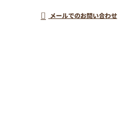
メールでのお問い合わせ
流の型枠大工が集う株式会社長谷川建設へ
ホーム
業務案内
施工実績
採用情報
会社概要
ブログ
サイトマップ
お問い合わせ
埼玉県戸田市などで型枠工事なら一流の型枠大工が集
う株式会社長谷川建設へ